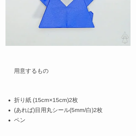
用意するもの
折り紙 (15cm×15cm)2枚
(あれば)目用丸シール(5mm/白)2枚
ペン