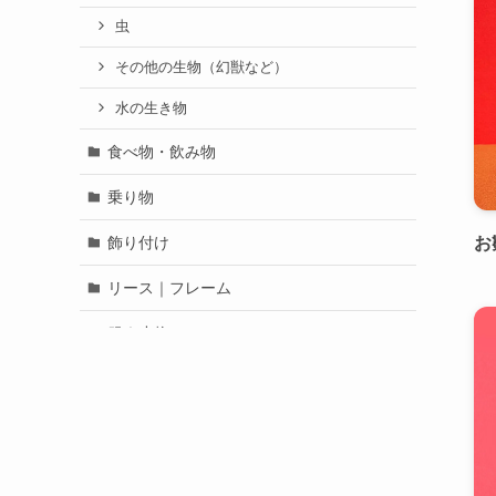
虫
その他の生物（幻獣など）
水の生き物
食べ物・飲み物
乗り物
飾り付け
お
リース｜フレーム
服｜小物
童話｜昔話
人物
未分類