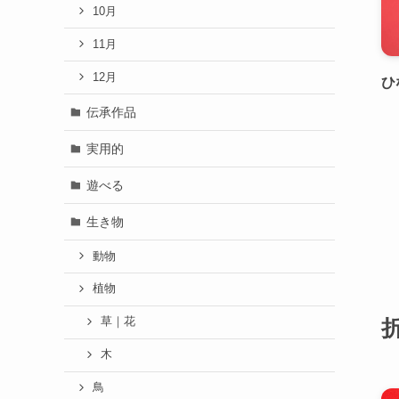
10月
11月
12月
ひ
伝承作品
実用的
遊べる
生き物
動物
植物
草｜花
木
鳥