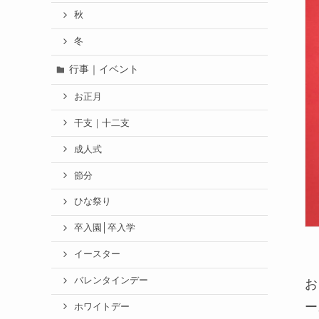
秋
冬
行事｜イベント
お正月
干支｜十二支
成人式
節分
ひな祭り
卒入園│卒入学
イースター
バレンタインデー
お
ー
ホワイトデー