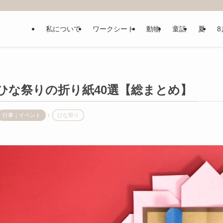
私について
ワークシート
動物
童話
夏
8
ひな祭りの折り紙40選【総まとめ】
行事｜イベント
ひな祭り