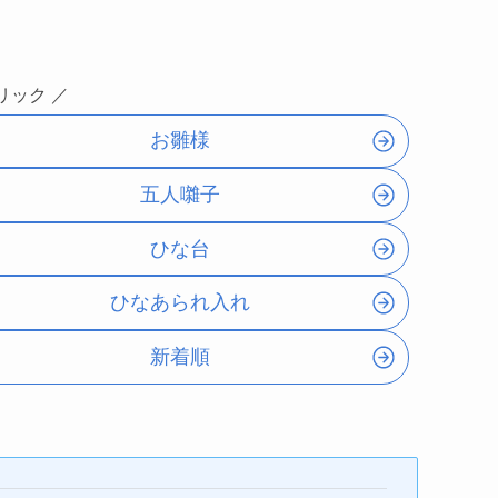
リック ／
お雛様
五人囃子
ひな台
ひなあられ入れ
新着順