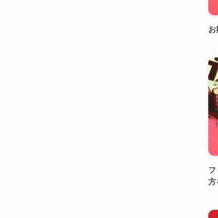
お
フ
方