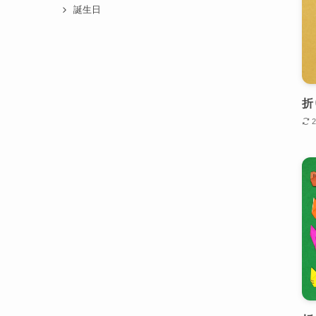
誕生日
結婚式
12ヶ月
1月
折
2月
3月
4月
5月
6月
7月
8月
9月