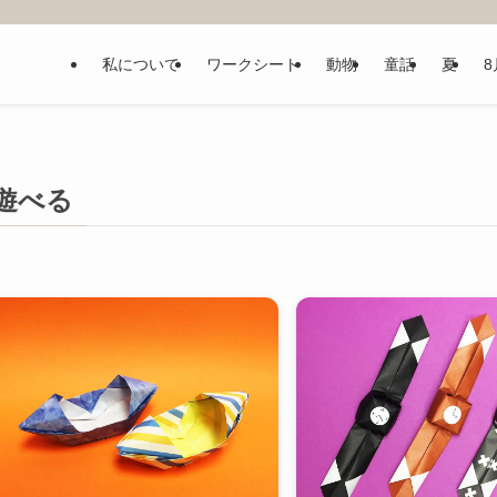
私について
ワークシート
動物
童話
夏
8
遊べる