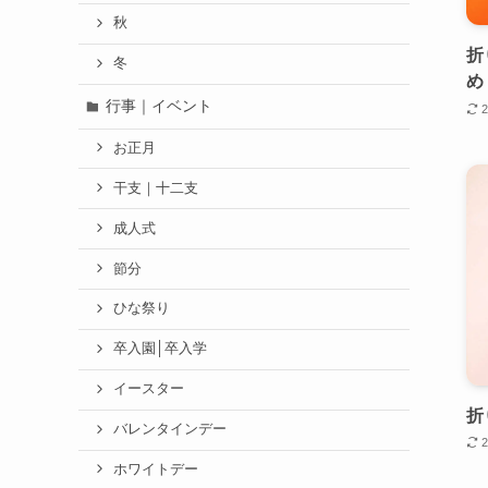
秋
折
冬
め
行事｜イベント
お正月
干支｜十二支
成人式
節分
ひな祭り
卒入園│卒入学
イースター
折
バレンタインデー
ホワイトデー