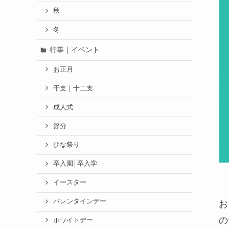
秋
冬
行事｜イベント
お正月
干支｜十二支
成人式
節分
ひな祭り
卒入園│卒入学
イースター
バレンタインデー
お
の
ホワイトデー