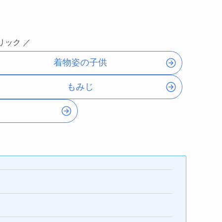
リック ／
着物姿の子供
もみじ