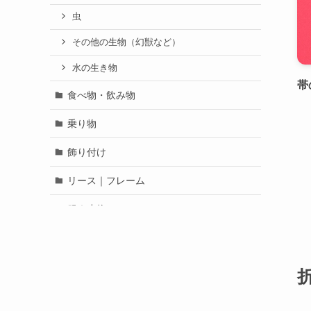
虫
その他の生物（幻獣など）
水の生き物
帯
食べ物・飲み物
乗り物
飾り付け
リース｜フレーム
服｜小物
童話｜昔話
人物
未分類