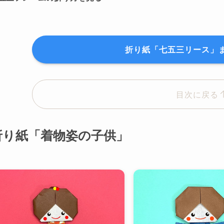
折り紙「七五三リース」
目次に戻る
折り紙「着物姿の子供」