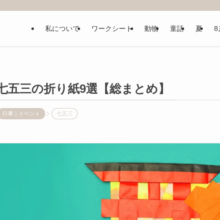
私について
ワークシート
動物
童話
夏
8
七五三の折り紙9選【総まとめ】
行事｜イベント
七五三