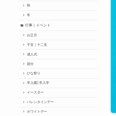
秋
冬
行事｜イベント
お正月
干支｜十二支
成人式
節分
ひな祭り
卒入園│卒入学
イースター
バレンタインデー
ホワイトデー