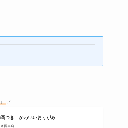
ら
↓↓
／
動画つき かわいいおりがみ
永岡書店