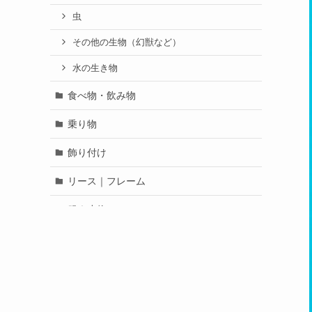
虫
その他の生物（幻獣など）
水の生き物
食べ物・飲み物
乗り物
飾り付け
リース｜フレーム
服｜小物
童話｜昔話
人物
未分類