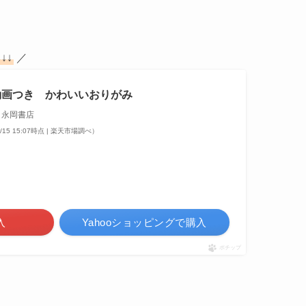
ら
↓↓
／
動画つき かわいいおりがみ
永岡書店
4/15 15:07時点 | 楽天市場調べ）
入
Yahooショッピングで購入
ポチップ