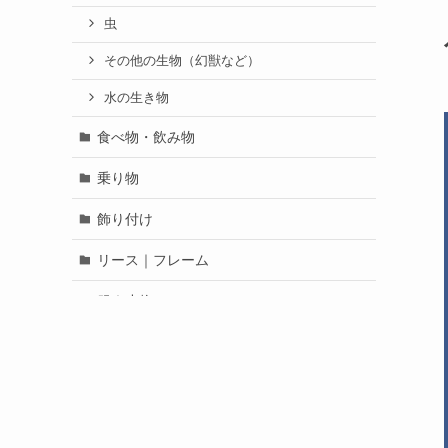
虫
その他の生物（幻獣など）
水の生き物
食べ物・飲み物
乗り物
飾り付け
リース｜フレーム
服｜小物
童話｜昔話
人物
未分類