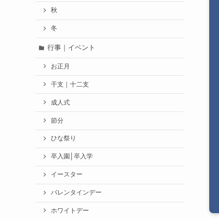
秋
冬
行事｜イベント
お正月
干支｜十二支
成人式
節分
ひな祭り
卒入園│卒入学
イースター
バレンタインデー
ホワイトデー