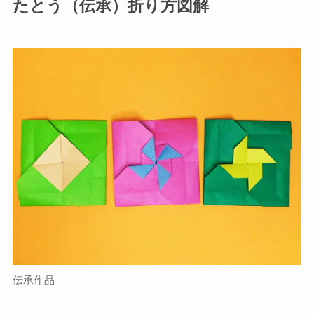
たとう（伝承）折り方図解
伝承作品