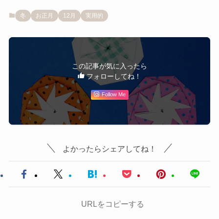
冬
お正月
12月
実用的
この記事が気に入ったら
フォローしてね！
Follow Me
よかったらシェアしてね！
URLをコピーする