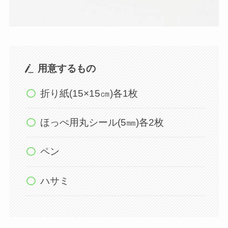
用意するもの
折り紙(15×15㎝)各1枚
ほっぺ用丸シール(5㎜)各2枚
ペン
ハサミ