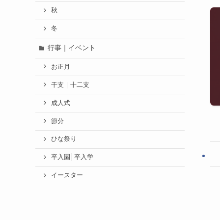
秋
冬
行事｜イベント
お正月
干支｜十二支
成人式
節分
ひな祭り
卒入園│卒入学
イースター
バレンタインデー
ホワイトデー