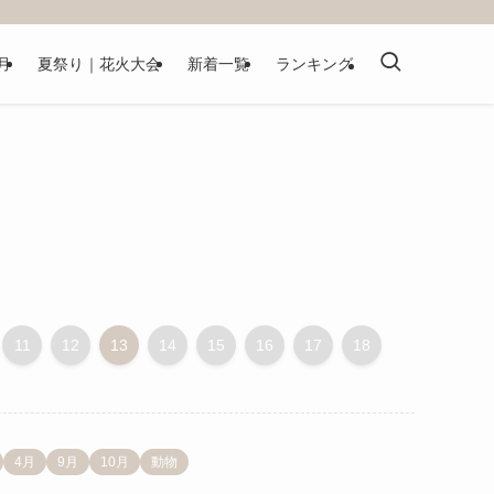
月
夏祭り｜花火大会
新着一覧
ランキング
11
12
13
14
15
16
17
18
4月
9月
10月
動物