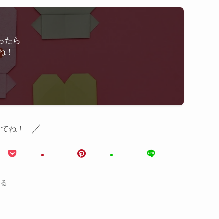
ったら
ね！
してね！
する