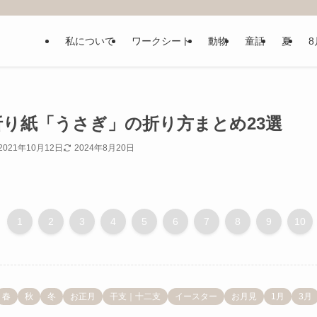
私について
ワークシート
動物
童話
夏
8
折り紙「うさぎ」の折り方まとめ23選
2021年10月12日
2024年8月20日
1
2
3
4
5
6
7
8
9
10
春
秋
冬
お正月
干支｜十二支
イースター
お月見
1月
3月