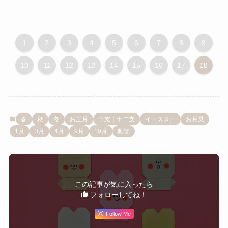
1
2
3
4
5
6
7
8
9
10
11
12
13
14
15
16
17
18
春
秋
冬
お正月
干支｜十二支
イースター
お月見
1月
3月
4月
9月
10月
動物
この記事が気に入ったら
フォローしてね！
Follow Me