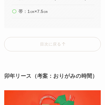
帯：1㎝×7.5㎝
目次に戻る
卯年リース（考案：おりがみの時間）