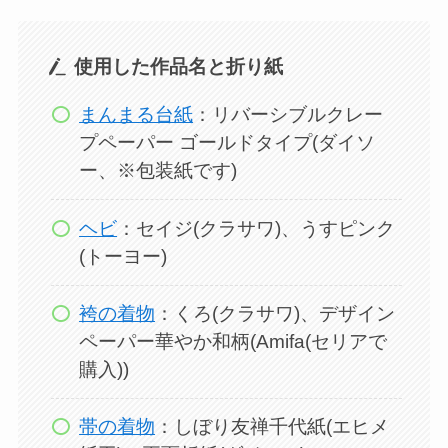
使用した作品名と折り紙
まんまる台紙
：リバーシブルクレー
プペーパー ゴールドタイプ(ダイソ
ー、※包装紙です)
ヘビ
：セイジ(クラサワ)、うすピンク
(トーヨー)
袴の着物
：くろ(クラサワ)、デザイン
ペーパー華やか和柄(Amifa(セリアで
購入))
帯の着物
：しぼり友禅千代紙(エヒメ