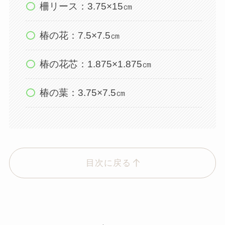
柵リース：3.75×15㎝
椿の花：7.5×7.5㎝
椿の花芯：1.875×1.875㎝
椿の葉：3.75×7.5㎝
目次に戻る